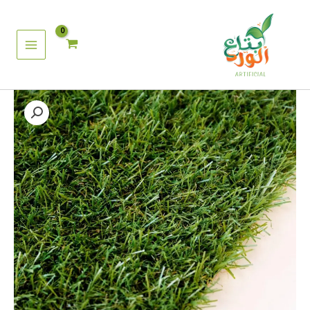
خطي
لى
لمحتوى
كمية
نجيلة
كثافة
٢
سم