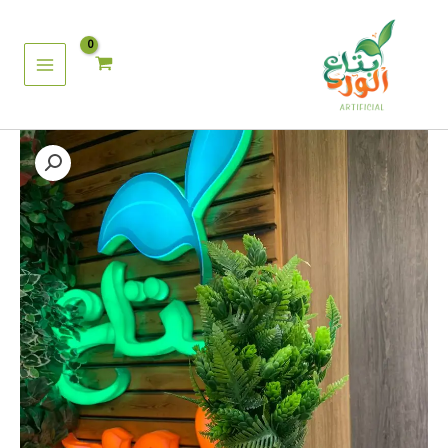
خطي
لى
لمحتوى
كمية
مجموعة
خضرة