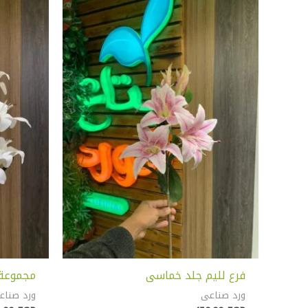
فرع لليم جلد خماسى
مجموعة للي
ورد صناعى
ورد صناع