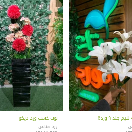
م جلد ٩ وردة
بوت خشب ورد ديكو
ى
ورد صناعى