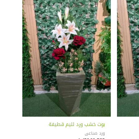
بوت خشب ورد لليم قطيفة
ورد صناعى