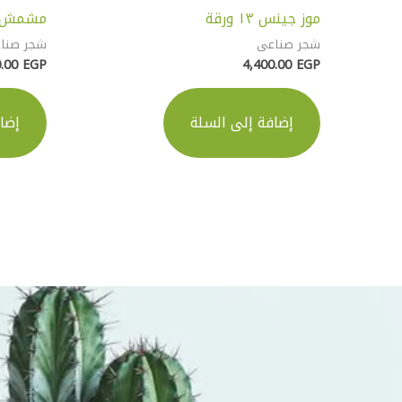
موز جينس ١٣ ورقة
مشمش ا
شجر صناعى
شجر صنا
0.00
EGP
4,400.00
EGP
إضافة إلى السلة
إضا