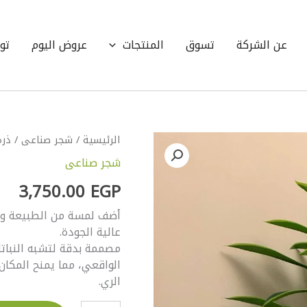
عن الشركة
تسوق
المنتجات
عروض اليوم
تو
كمية
الرئيسية
/
شجر صناعى
/ ذرة 
ذرة
شجر صناعى
جلد
وسط
3,750.00
EGP
بوت
فايبر
أضف لمسة من الطبيعة وال
١٣٠
عالية الجودة.
سم
مصممة بدقة لتشبه النباتا
الواقعي، مما يمنح المكان 
الري.