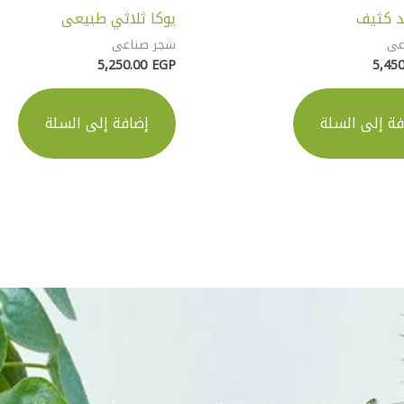
لد كثيف
يوكا ثلاثي طبيعى
عى
شجر صناعى
5,250.00
EGP
5,45
فة إلى السلة
إضافة إلى السلة