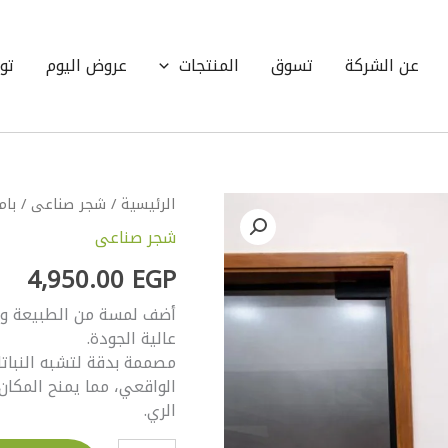
عن الشركة
تسوق
المنتجات
عروض اليوم
تو
كمية
الرئيسية
/
شجر صناعى
/ بام
بامبو
شجر صناعى
جلد
طبيعي
4,950.00
EGP
بوت
اكرلك
أضف لمسة من الطبيعة وال
عالية الجودة.
مصممة بدقة لتشبه النباتا
الواقعي، مما يمنح المكان 
الري.