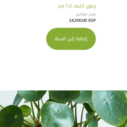
زيتون كثيف ٢,٥ متر
شجر صناعى
24,500.00
EGP
إضافة إلى السلة