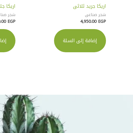
اريكا جريد ثلاثى
اريكا ج
شجر صناعى
شجر صنا
0.00
EGP
4,950.00
EGP
إضافة إلى السلة
إضا